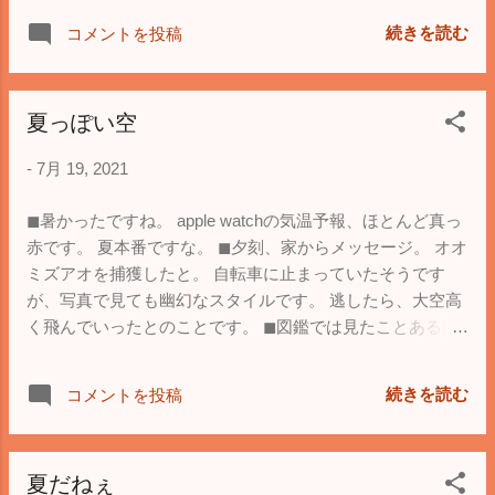
で売ってるヤツもいたりして、そんなに小銭が欲しいのか
続きを読む
コメントを投稿
と、何だか哀れになります。 ◼︎ついでにイオンをぶらぶら
しましたが、お洒落百貨店と違って、おっさん１人でも受
け入れてくれる雰囲気が良いですね(笑) 平日の夕方でも、
夏っぽい空
そこそこ人は入ってますが、休日に比べれば、格段に快適
です。
-
7月 19, 2021
◼︎暑かったですね。 apple watchの気温予報、ほとんど真っ
赤です。 夏本番ですな。 ◼︎夕刻、家からメッセージ。 オオ
ミズアオを捕獲したと。 自転車に止まっていたそうです
が、写真で見ても幽幻なスタイルです。 逃したら、大空高
く飛んでいったとのことです。 ◼︎図鑑では見たことあるけ
ど、結局は、子供の頃に捕まえられなかった昆虫の類。 オ
ニヤンマとかオオミズアオとか、程よい田舎ですな。 家人
続きを読む
コメントを投稿
も良くやってくれてると思います。
夏だねぇ