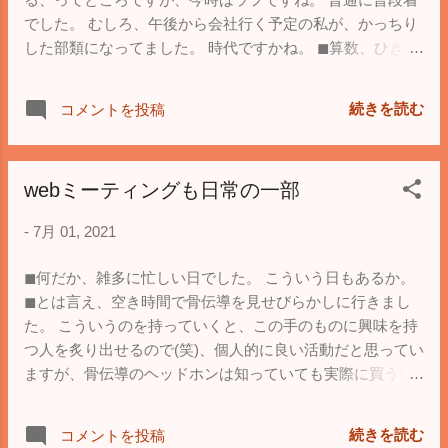
でした。 むしろ、午後から会社行く予定の私が、かっちり
した部類になってました。 時代ですかね。 ◼︎算数、ひき算
の教え方。 うーん、かえって分かりにくいんじゃないかと
思いながら見ていましたが、この辺りは判断が微妙です。
続きを読む
コメントを投稿
webミーティングも日常の一部
-
7月 01, 2021
◼︎何だか、雑多に忙しい日でした。 こういう日もあるか。
◼︎とは言え、空き時間で骨伝導を見せびらかしに行きまし
た。 こういうのを持っていくと、この手のものに興味を持
つ人を炙り出せるので(笑)、個人的に良い活動だと思ってい
ますが、骨伝導のヘッドホンは知っていても実際に買うに
至った人が少ないようで、興味は高かったです。 まぁ、こ
ちらは物欲おじさんですから、ある意味、経済的刺激にな
続きを読む
コメントを投稿
ってますかね。