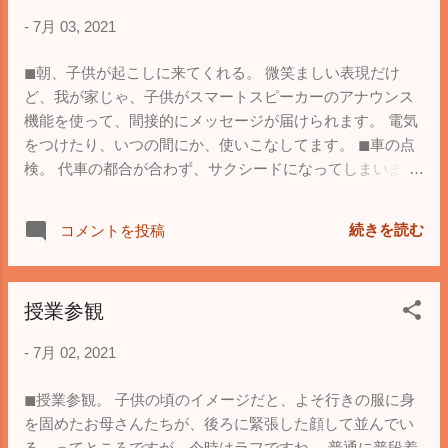
-
7月 03, 2021
◼︎朝、子供が起こしに来てくれる。 微笑ましい表現だけ
ど、我が家じゃ、子供がスマートスピーカーのアナウンス
機能を使って、間接的にメッセージが届けられます。 電気
をつけたり、いつの間にか、使いこなしてます。 ◼︎車の点
検。 代車の都合が合わず、サクシードになってしまいます
が、と恐縮されましたが、子供が大喜びです(笑) 働く車の
仲間は、子供の憧れなので、下手なセダンより良いです。
続きを読む
コメントを投稿
そして、実際に乗ってみましたが、悪くない、いや、良い
感じですね。 中途半端なミニバンや、なんちゃってSUVよ
り実用的です。 ◼︎ボーナスのお小遣い。 今回から、子供に
授業参観
も。 欲しかった恐竜おもちゃに手が届くようで、大喜びで
す。
-
7月 02, 2021
◼︎授業参観。 子供の頃のイメージだと、よそ行きの服に身
を固めたお母さんたちが、後ろに緊張した顔して並んでい
る、ってところですが、今時はラフですね。 普通に普段着