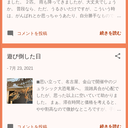
ました。 ２匹。 雨も降ってきましたが、大丈夫でしょう
か。 普段なら、ただ、うるさいだけですが、こういう時
は、がんばれとか思っちゃうあたり、自分勝手なものです
ね(笑)
続きを読む
コメントを投稿
遊び倒した日
-
7月 23, 2021
◼︎思い立って、名古屋、金山で開催中のジ
ュラシック大恐竜展へ。 混雑具合が心配で
したが、思った以上に空いていて助かりま
した。 まぁ、滞在時間と価格を考えると、
やや割高なので微妙なところですが、子供
は大喜び、いや、大人が見ても楽しかった
です。 ◼︎その後、名古屋駅に行って新幹線
続きを読む
コメントを投稿