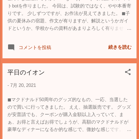
トbotを作りました。 今回は、試験的ではなく、やや本番寄
りです。 少しずつですが、お作法が見えてきました。 ◼︎子
供の夏休みの宿題、作文が有りますが、解説というかガイ
ドというか、学校からの資料があまりよろしく有りませ
ん。 何だろう、入賞作品はこんな感じですよを強調して
て、あまり、作文とは何ぞや、みたいなところには触れて
続きを読む
コメントを投稿
いません。 最近は、詰め込むのではなく、自分で考えるス
タイルなのかとも思いますが、それにしては感がありま
す。 そんな訳で、作文とはなんぞや的な教科書を作ってみ
平日のイオン
ました。
-
7月 20, 2021
◼︎マクドナルド50周年のグッズ的なもの、一応、当選した
ので買いに行ってきました。 ええ、抽選販売です。 グッズ
が安普請でも、クーポンが購入金額以上入っていて、ま
ぁ、お得と言えばお得でしょうが、高額のマクドナルドが
豪華なディナーになるか的な感じで、微妙な感じです。
3,000円ならこんなもんかと思いつつ、すでにメルカリとか