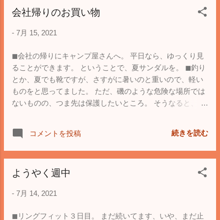
会社帰りのお買い物
-
7月 15, 2021
◼︎会社の帰りにキャンプ屋さんへ。 平日なら、ゆっくり見
ることができます。 ということで、夏サンダルを。 ◼︎釣り
とか、夏でも靴ですが、さすがに暑いのと重いので、軽い
ものをと思ってました。 ただ、磯のような危険な場所では
ないものの、つま先は保護したいところ。 そうなると、大
半の夏サンダルが選択肢から外れます。 そして、残るの
は、これまた定番、keenのサンダルです。 いくつかのモデ
続きを読む
コメントを投稿
ルを履いて試しましたが、これまた定番のnewport H2に落
ち着きました。 履きやすくて良いですが、あちらの人、足
幅が細いんですかね。少し大きめのサイズがちょうど良か
ようやく週中
ったです。 ◼︎まぁ、つま先があって夏向きだと、クロック
スという選択肢もあって、実際、釣りに履いて行ったこと
-
7月 14, 2021
もありますが、その辺りは物欲補正で(笑)
◼︎リングフィット３日目。 まだ続いてます、いや、まだ止