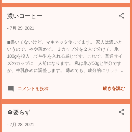
濃いコーヒー
-
7月 29, 2021
◼︎書いてないけど、マキネッタ使ってます。 家人は濃いと
いうので、やや薄めで。 ３カップ分を２人で分けて、氷
100gを投入して牛乳を入れる感じです。これで、普通サイ
ズのカップに一人前になります。 私は氷が50gと半分です
が、牛乳多めに調整します。 薄めても、成分的にリッチな
ので、味が深いです。 ◼︎一通り、チャットbot作りました。
文字入力が怪しい高齢の守衛さんでも扱える想定です。 荷
続きを読む
コメントを投稿
物が届きました連絡ツール。 部署名か名前かで、文字入力
なしで選択のみで操作可能です。 中身機能より、やり切っ
た感が高いですね。
傘要らず
-
7月 28, 2021