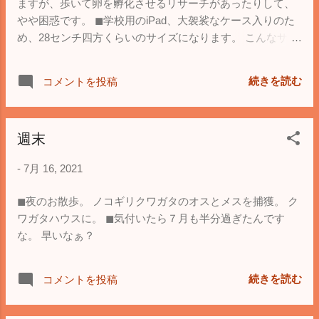
ますが、歩いて卵を孵化させるリサーチがあったりして、
やや困惑です。 ◼︎学校用のiPad、大袈裟なケース入りのた
め、28センチ四方くらいのサイズになります。 こんなサイ
ズだと、適切なバッグが見当たらず、やや困惑気味です。
担当者、頭悪過ぎ。 いや、如何に普段使ってないかが分か
続きを読む
コメントを投稿
ります。
週末
-
7月 16, 2021
◼︎夜のお散歩。 ノコギリクワガタのオスとメスを捕獲。 ク
ワガタハウスに。 ◼︎気付いたら７月も半分過ぎたんです
な。 早いなぁ？
続きを読む
コメントを投稿