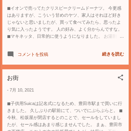
◼︎イオンで売ってたクリスピークリームドーナツ。 今更感
はありますが、こういう甘めのヤツ、家人はそれほど好き
じゃないと思いましたが、買って食べてみたら、思ったよ
り気に入ったようです。 人の好み、よく分からんですな。
◼︎マキネッタ、日常的に使うようになりました。 お湯割り
(笑)して、普通のコーヒーとして飲めますが、成分的に濃厚
なので、ミルクに本当に合います。 奥深いなぁ。
続きを読む
コメントを投稿
お街
-
7月 10, 2021
◼︎子供用Suicaは記名式になるため、豊田市駅まで買いに行
きました。 久しぶりの駅前にて、ついでにぶらぶらと。 ◼︎
今秋、松坂屋が閉店するとのことで、セールをしていまし
たが、セール感はあまり感じませんでした。 まぁ、豊田市