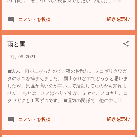
の百貨店、そごうの次の松坂屋でしたが、結局は、不振で
したね。 そもそも、百貨店という分野が衰退してますの
で、この辺りは仕方ないかと。 ◼︎家人の車で来ましたが、
続きを読む
コメントを投稿
帰りは子供とバス旅で帰りました。 初めてのタッチです
ね。 豊田市内のバスでは、子供用のカードは決済音が違っ
てました。なるほど。 まぁ、教育的には切符を買うところ
雨と雷
も必要でしょうから、それらも追い追いやりつつという感
じで。
-
7月 09, 2021
◼︎週末、雨が上がったので、夜のお散歩。 ノコギリクワガ
タのオスを捕まえました。 雨上がりなのでどうかと思いま
したが、気温が高いのが幸いして活動してたのかも知れま
せん。 あとは、メスばかりですが、ミヤマ、ノコギリ、コ
クワガタと１匹ずつです。 ◼︎湿気の関係で、他の虫も活発
です。 なので、ゴキブリ多めでした。 普段は排水溝とかに
潜んでいますが、雨になると溺れる可能性があるため、木
続きを読む
コメントを投稿
の上に逃げたり、人家に入り込みます。 我が家で目撃され
るのは、大抵、雨の後です。