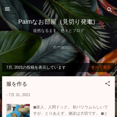
スキップしてメイン コンテンツに移動
Palmなお部屋（見切り発車）
徒然なるまま、色々とブログ
ホーム
7月, 2021の投稿を表示しています
すべて表示
投
稿
服を作る
-
7月 31, 2021
◼︎家人、人間ドック。 初バリウムらしいで
すが、とりあえず、健診は大切です。 ◼︎と