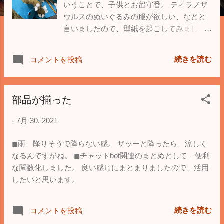
いうことで、子供とお留守番。 ティラノザ
ウルスのぬいぐるみの服が欲しい、などと
言いましたので、型紙を起こしてみまし
た。 まぁ、採寸しながら紙工作すれば良い
のですが、そこそこ大きいのでやりやすか
続きを読む
コメントを投稿
ったです。 で、布地を買いに手芸屋さん
に。 フチの処理が無理そうなので、フェル
トを選択。 最悪の時は、接着剤が使えます
部品が揃った
し(笑) 脱着可能なようにスナップ式にしつ
つ、表側の糸を隠すため、飾りボタンを付
-
7月 30, 2021
けました。 多少でも、裁縫の経験があって
よかったですな(笑) 子供は、完成品に大満
◼︎雨、降りそうで降らない感。 ザッーと降ったら、涼しく
足の様子ですが、追加で帽子を作って欲し
なるんですがね。 ◼︎チャットbot関連のまとめとして、便利
いとの要求が届きました。 明日は帽子作り
な関数化しました。 良い感じにまとまりましたので、活用
です。
したいと思います。
続きを読む
コメントを投稿