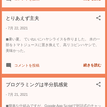
を見て、鶴舞公園で遊ぶという、なかなか
アクティブな１日でしたが、楽しかったね
ぇ、という感想が出たので良しとしましょ
とりあえず主夫
う。 これまでは、乗り物に乗っても、それ
ほど感じるところはありませんでしたが、
-
7月 22, 2021
ようやく、お出かけ的なものが分かった感
じで、ついでに、子供用のSuicaで乗り物に
◼︎暑い夏。 ていねいにハヤシライスを作りました。 水の一
乗った経験も良かったんですかね。 ◼︎日が
部をトマトジュースに置き換えて、高リコピンハヤシで。
暮れるまで遊んで、途中でダウンすること
美味かった。
なく家に帰って、きちんとお風呂にも入れ
ました。 良い１日でした。
続きを読む
コメントを投稿
プログラミングは半分肌感覚
-
7月 21, 2021
◼︎簡単な仕組みですが、Google App Scriptで対話式のチャッ