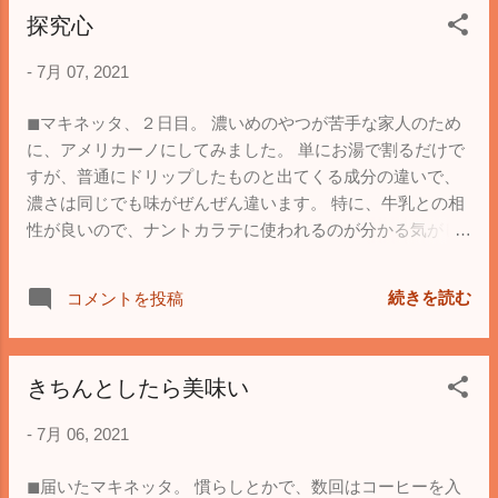
探究心
-
7月 07, 2021
◼︎マキネッタ、２日目。 濃いめのやつが苦手な家人のため
に、アメリカーノにしてみました。 単にお湯で割るだけで
すが、普通にドリップしたものと出てくる成分の違いで、
濃さは同じでも味がぜんぜん違います。 特に、牛乳との相
性が良いので、ナントカラテに使われるのが分かる気がし
ます。 これまで、紙フィルターでドリップして飲むもの、
と決めつけていましたが、方法違えば味も違うし、どちら
続きを読む
コメントを投稿
も美味しいので、もう少し、色々な方法に手を出したいと
思います。
きちんとしたら美味い
-
7月 06, 2021
◼︎届いたマキネッタ。 慣らしとかで、数回はコーヒーを入