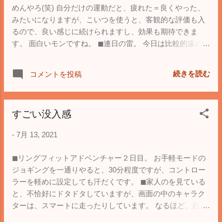
めんやろ(笑) 自分だけの運動だと、疲れた＝良くやった、
みたいになりますが、こいつを使うと、客観的な評価も入
るので、良い感じに続けられますし、効果も期待できま
す。 面白いモンですね。 ◼︎連日の雷。 今日は比較的遠めで
す。 Twitterの停電速報は、多く出た地域に雷が集中してる
んだな的な判断材料になるので便利です。 一方で、朝と夕
続きを読む
コメントを投稿
方、下手すりゃ１時間毎に天気予報が変わるので、朝の時
点で、傘どうしよう、とか思っても意味がなかったりしま
す。 良くも悪くも、情報化社会ですなぁ。
すごい没入感
-
7月 13, 2021
◼︎リングフィットアドベンチャー２日目。 お手軽モードの
ジョギングを一通りやると、30分程度ですが、コントロー
ラーを軽めに設定しても汗だくです。 ◼︎家人のを見ている
と、不恰好にドタドタしていますが、画面の中のキャラク
ターは、スマートに走ったりしています。 なるほど、自分
がやってても気持ちよく運動できるのは、このためかと感