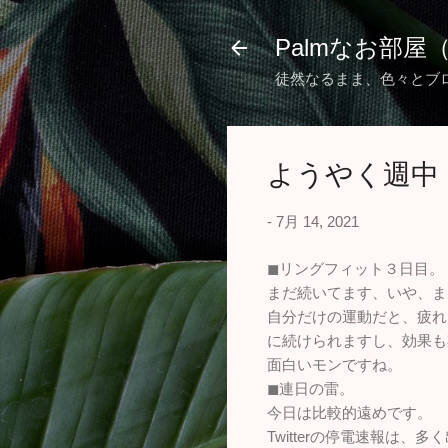
Palmなお部屋
徒然なるまま、色々とブ
ようやく週中
-
7月 14, 2021
◼︎リングフィット３日目。
まだ続いてます、いや、ま
自分だけの運動だと、疲れ
に続けられますし、効果も
面白いモンですね。
◼︎連日の雷。
今日は比較的遠めです。
Twitterの停電速報は