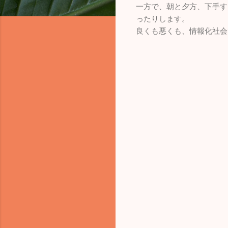
一方で、朝と夕方、下手す
ったりします。
良くも悪くも、情報化社会
コ
メ
ン
ト