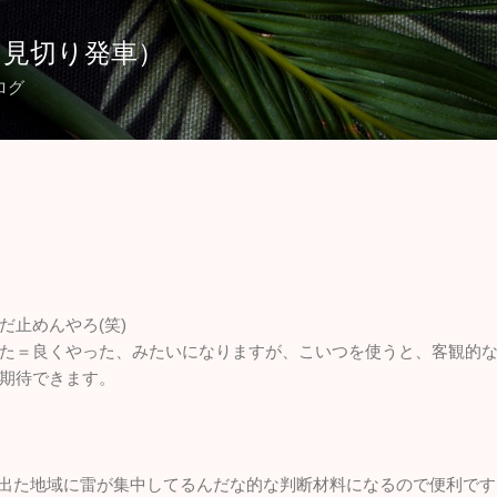
スキップしてメイン コンテンツに移動
（見切り発車）
ログ
だ止めんやろ(笑)
た＝良くやった、みたいになりますが、こいつを使うと、客観的
期待できます。
、多く出た地域に雷が集中してるんだな的な判断材料になるので便利で