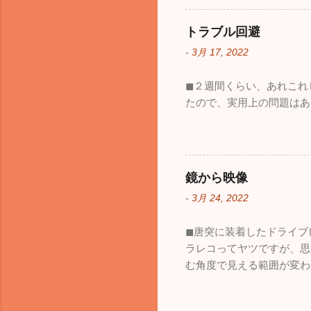
トラブル回避
-
3月 17, 2022
◼︎２週間くらい、あれこ
たので、実用上の問題はあ
鏡から映像
-
3月 24, 2022
◼︎唐突に装着したドライ
ラレコってヤツですが、思
む角度で見える範囲が変わ
も、見える範囲は格段に広