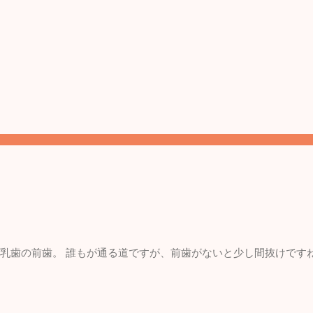
。 乳歯の前歯。 誰もが通る道ですが、前歯がないと少し間抜けです