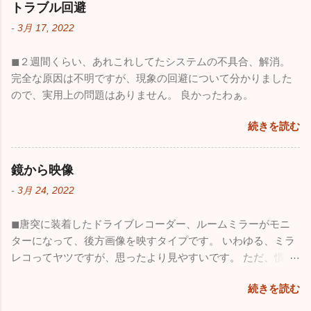
トラブル回避
-
3月 17, 2022
◼︎２週間くらい、あれこれしてたシステムの不具合、解消。
完全な原因は不明ですが、現象の回避について分かりました
ので、実用上の問題はありません。 良かったわぁ。
続きを読む
鏡から映像
-
3月 24, 2022
◼︎唐突に装着したドライブレコーダー、ルームミラーがモニ
ターになって、後方画像を映すタイプです。 いわゆる、ミラ
レコってヤツですが、思ったより見やすいです。 ただ、慣れ
るまでは、むしろ、違和感が強くて微妙な感じ。 覗き込む角
続きを読む
度で見える範囲が変わるわけでもないとか、鏡との違いを感
じます。 距離感もずいぶん違いますが、とは言っても、見え