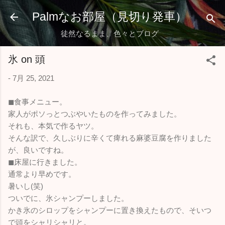
スキップしてメイン コンテンツに移動
Palmなお部屋（見切り発車）
徒然なるまま、色々とブログ
氷 on 頭
-
7月 25, 2021
◼︎食事メニュー。
家人がポソっとつぶやいたものを作ってみました。
それも、本気で作るヤツ。
そんな訳で、久しぶりに辛くて痺れる麻婆豆腐を作りました
が、良いですね。
◼︎床屋に行きました。
通常より早めです。
暑いし(笑)
ついでに、氷シャンプーしました。
かき氷のシロップをシャンプーに置き換えたもので、そいつ
で頭をシャリシャリと。