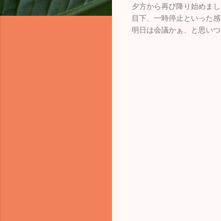
夕方から再び降り始めまし
目下、一時停止といった感
明日は会議かぁ、と思いつ
コ
メ
ン
ト