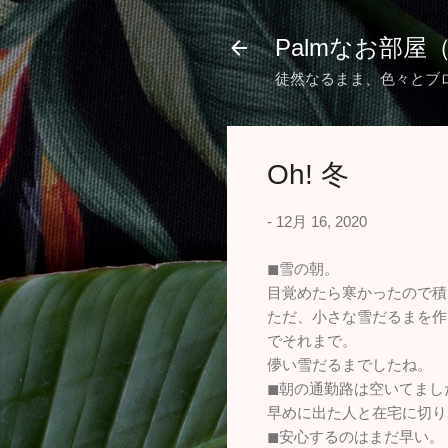
Palmなお部屋
徒然なるまま、色々とブ
Oh! 冬
-
12月 16, 2020
◼︎雪の朝。
目覚めたら寒かったので積
ただ、小さな雪だるまを作
でそれまで。
儚い雪だるまでしたね。
◼︎朝の通勤路は空いてまし
早めに出た人と在宅に切り
◼︎安心するのはまだ早い。