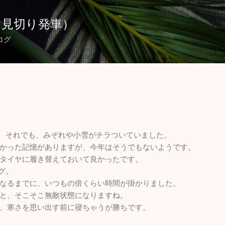
スキップしてメイン コンテンツに移動
（見切り発車）
ログ
が、それでも、みぞれや小雪がチラついていました。
かった記憶がありますが、今年はそうでもないようです。
タイヤに履き替えておいて良かったです。
グ。
なるまでに、いつもの倍くらい時間が掛かりました。
と、そこそこ無敵状態になりますね。
、寒さを思い出す前に寝ちゃうが勝ちです。