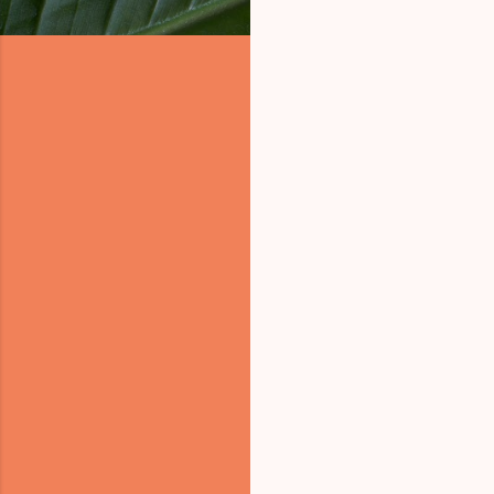
コ
メ
ン
ト