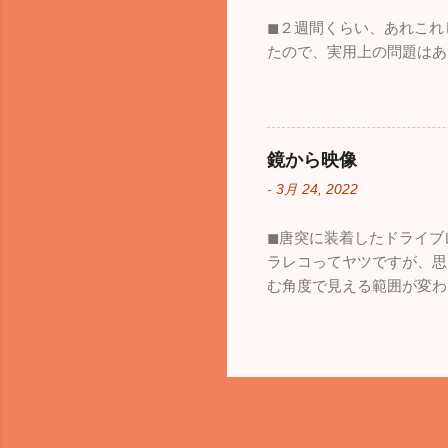
◼︎２週間くらい、あれこ
たので、実用上の問題はあ
鏡から映像
-
3月 24, 2022
◼︎唐突に装着したドライ
ラレコってヤツですが、思
む角度で見える範囲が変わ
も、見える範囲は格段に広