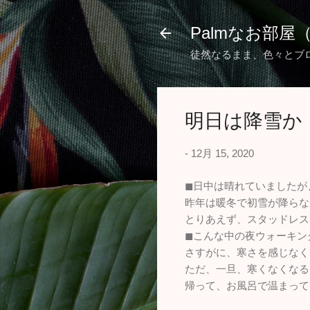
Palmなお部屋
徒然なるまま、色々とブ
明日は降雪か
-
12月 15, 2020
◼︎日中は晴れていました
昨年は暖冬で初雪が降らな
とりあえず、スタッドレス
◼︎こんな中の夜ウォーキン
さすがに、寒さを感じなく
ただ、一旦、寒くなくなる
帰って、お風呂で温まって