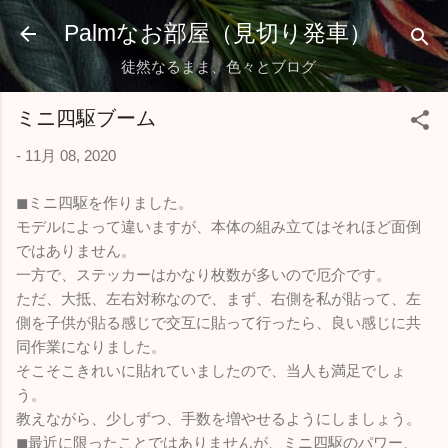
スキップしてメイン コンテンツに移動
Palmなお部屋（見切り発車）
徒然なるまま、色々とブログ
ミニ四駆ブーム
-
11月 08, 2020
◼︎ミニ四駆を作りました。
モデルによって違いますが、本体の組み立てはそれほど面倒
ではありません。
一方で、ステッカーはかなり枚数が多いので厄介です。
ただ、大抵、左右対称なので、まず、右側を私が貼って、左
側を子供が貼る感じで交互に貼って行ったら、良い感じに共
同作業になりました。
そこそこきれいに貼れていましたので、当人も満足でしょ
う。
教えながら、少しずつ、手数を増やせるようにしましょう。
◼︎最近に限ったことではありませんが、ミニ四駆のパワー、