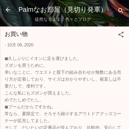
スキップしてメイン コンテンツに移動
Palmなお部屋（見切り発車）
徒然なるまま、色々とブログ
お買い物
-
10月 06, 2020
◼︎久しぶりにイオンに足を運びました。
ズボンを買うために。
幸いなことに、ウエストと股下の組み合わせが無数にある売
り方が定着しており、サイズは分かりやすいし、裾直しは不
要だしで、便利です。
こんな私にもズボンが買えました。
めでたしめでたし。
◼︎ブームだからですかね。
常なら、夏限定で、そろそろ縮小するアウトドアグッズコー
ナーが拡充してました。
そして、だいたいの定番品が並んでおり、比較的、安心して