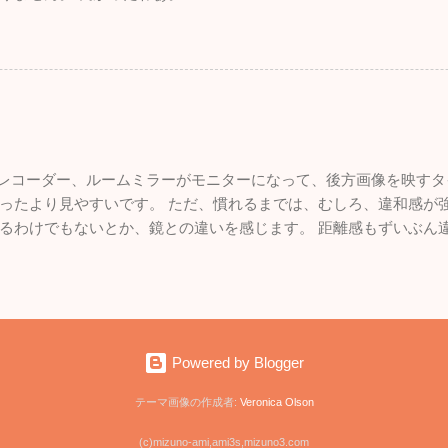
ブレコーダー、ルームミラーがモニターになって、後方画像を映すタ
ったより見やすいです。 ただ、慣れるまでは、むしろ、違和感が強
るわけでもないとか、鏡との違いを感じます。 距離感もずいぶん
いので、悪くはないです。 面白いものを付けた感。
Powered by Blogger
テーマ画像の作成者:
Veronica Olson
(c)mizuno-ami,ami3s,mizuno3.com