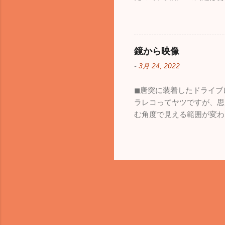
鏡から映像
-
3月 24, 2022
◼︎唐突に装着したドライ
ラレコってヤツですが、思
む角度で見える範囲が変わ
も、見える範囲は格段に広