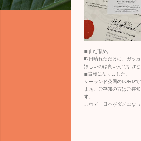
◼︎また雨か。
昨日晴れただけに、ガッカ
涼しいのは良いんですけど
◼︎貴族になりました。
シーランド公国のLORDで
まぁ、ご存知の方はご存知
す。
これで、日本がダメになっ