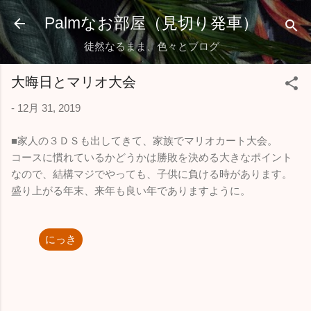
スキップしてメイン コンテンツに移動
Palmなお部屋（見切り発車）
徒然なるまま、色々とブログ
大晦日とマリオ大会
-
12月 31, 2019
■家人の３ＤＳも出してきて、家族でマリオカート大会。
コースに慣れているかどうかは勝敗を決める大きなポイント
なので、結構マジでやっても、子供に負ける時があります。
盛り上がる年末、来年も良い年でありますように。
にっき
コ
メ