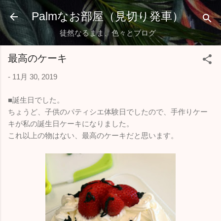
スキップしてメイン コンテンツに移動
Palmなお部屋（見切り発車）
徒然なるまま、色々とブログ
最高のケーキ
-
11月 30, 2019
■誕生日でした。
ちょうど、子供のパティシエ体験日でしたので、手作りケー
キが私の誕生日ケーキになりました。
これ以上の物はない、最高のケーキだと思います。