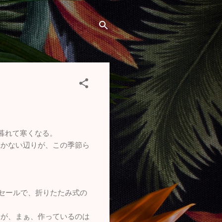
暮れて寒くなる。
乾かない辺りが、この季節ら
ムセールで、折りたたみ式の
すが、まぁ、作っているのは