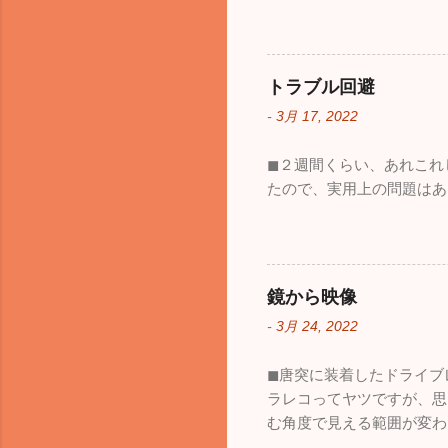
トラブル回避
-
3月 17, 2022
◼︎２週間くらい、あれこ
たので、実用上の問題はあ
鏡から映像
-
3月 24, 2022
◼︎唐突に装着したドライ
ラレコってヤツですが、思
む角度で見える範囲が変わ
も、見える範囲は格段に広