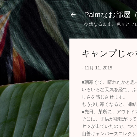
Palmなお部屋
徒然なるまま、色々とブ
キャンプじゃ
-
11月 11, 2019
■朝寒くて、晴れたかと思
いろいろな天気を経て、ふ
しさを感じさせます。
もう少し寒くなると、凍結
■先日、某所に、アウトド
そこに、子供が寝転がって
ヤツが出ていたので、つい
山善キャンパーズコレクシ