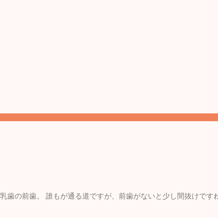
。 乳歯の前歯。 誰もが通る道ですが、前歯がないと少し間抜けです