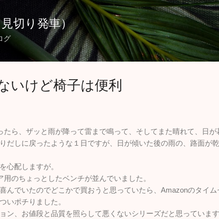
スキップしてメイン コンテンツに移動
（見切り発車）
ログ
ないけど椅子は便利
ったら、ザッと雨が降って雷まで鳴って、そしてまた晴れて、日が
りだしに戻ったような１日ですが、日が傾いた後の雨の、路面が
を心配しますが。
ア用のちょっとしたベンチが並んでいました。
喜んでいたのでどこかで買おうと思っていたら、Amazonのタイ
ついポチりました。
ョン、お値段と品質を照らして悪くないシリーズだと思っていま