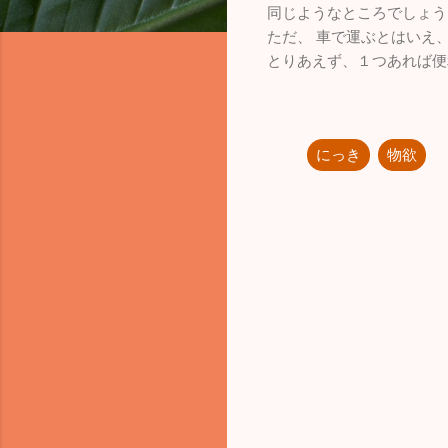
同じようなところでしょう
ただ、 車で運ぶとはいえ
とりあえず、１つあれば便
にっき
物欲
コ
メ
ン
ト