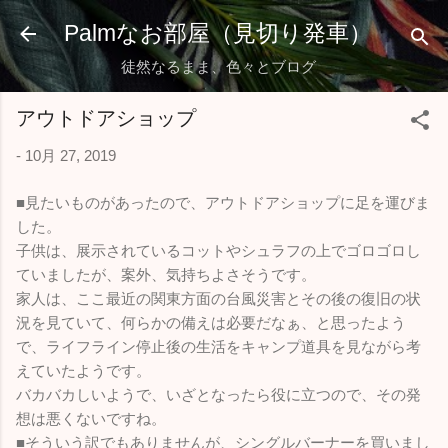
スキップしてメイン コンテンツに移動
Palmなお部屋（見切り発車）
徒然なるまま、色々とブログ
アウトドアショップ
-
10月 27, 2019
■見たいものがあったので、アウトドアショップに足を運びま
した。
子供は、展示されているコットやシュラフの上でゴロゴロし
ていましたが、案外、気持ちよさそうです。
家人は、ここ最近の関東方面の台風災害とその後の復旧の状
況を見ていて、何らかの備えは必要だなぁ、と思ったよう
で、ライフライン停止後の生活をキャンプ道具を見ながら考
えていたようです。
バカバカしいようで、いざとなったら役に立つので、その発
想は悪くないですね。
■そういう訳でもありませんが、シングルバーナーを買いまし