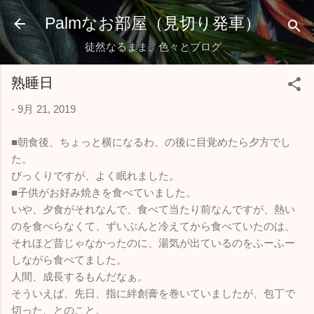
スキップしてメイン コンテンツに移動
Palmなお部屋（見切り発車）
徒然なるまま、色々とブログ
熟睡日
-
9月 21, 2019
■朝食後、ちょっと横になるわ、の後に目覚めたら夕方でし
た。
びっくりですが、よく眠れました。
■子供がお好み焼きを食べていました。
いや、夕食がそれなんで、食べて当たり前なんですが、熱い
のを食べらなくて、ずいぶんと冷えてから食べていたのは、
それほど昔じゃなかったのに、湯気が出ているのをふーふー
しながら食べてました。
人間、成長するもんだなぁ。
そういえば、先日、指に絆創膏を巻いていましたが、包丁で
切った、とのこと。