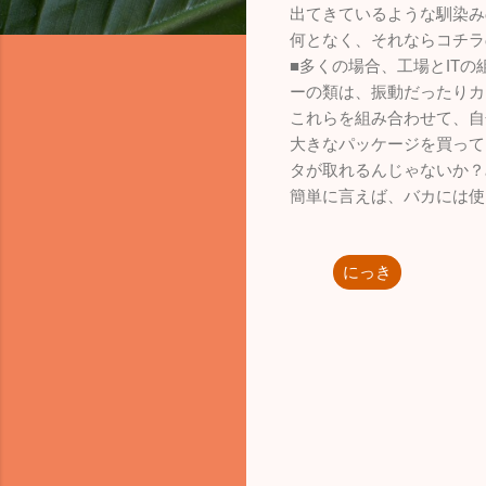
出てきているような馴染み
何となく、それならコチラ
■多くの場合、工場とIT
ーの類は、振動だったりカ
これらを組み合わせて、自
大きなパッケージを買って
タが取れるんじゃないか？
簡単に言えば、バカには使
にっき
コ
メ
ン
ト