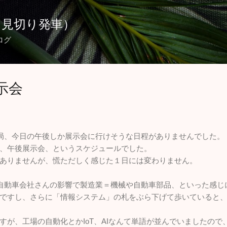
スキップしてメイン コンテンツに移動
（見切り発車）
ログ
示会
局、今日の午後しか展示会に行けそうな日程がありませんでした。
、午後展示会、というスケジュールでした。
ありませんが、慌ただしく感じた１日には変わりません。
自動車会社さんの影響で製造業＝機械や自動車部品、といった感じ
ですし、さらに「情報システム」の札をぶら下げて歩いていると
すが、工場の自動化とかIoT、AIなんて単語が並んでいましたので