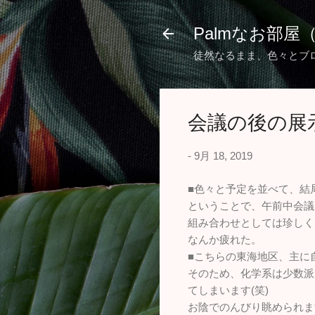
Palmなお部屋
徒然なるまま、色々とブ
会議の後の展
-
9月 18, 2019
■色々と予定を並べて、結
ということで、午前中会議
組み合わせとしては珍しく
なんか疲れた。
■こちらの東海地区、主に
そのため、化学系は少数派
てしまいます(笑)
お陰でのんびり眺められま