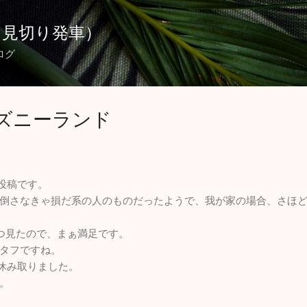
スキップしてメイン コンテンツに移動
（見切り発車）
ログ
ズニーランド
ら投稿です。
倒さなきゃ損だ系の人のものだったようで、我が家の場合、さほ
2つ見たので、まぁ満足です。
タフですね。
お休み取りました。
。