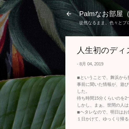
Palmなお部屋
徒然なるまま、色々とブ
人生初のディ
-
8月 04, 2019
◾︎ということで、舞浜か
事前に聞いた情報が、遊び
した。
待ち時間15分くらいのを
しかし、まぁ、世間の人は
◾︎ヘタレなので、明日は
１日かけて、ゆっくり帰る