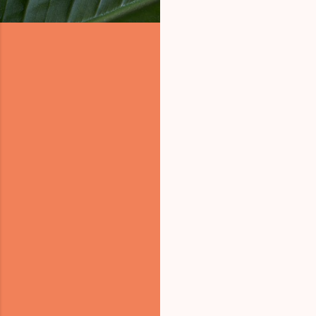
コ
メ
ン
ト