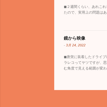
◼︎２週間くらい、あれこ
たので、実用上の問題はあ
鏡から映像
-
3月 24, 2022
◼︎唐突に装着したドライ
ラレコってヤツですが、思
む角度で見える範囲が変わ
も、見える範囲は格段に広