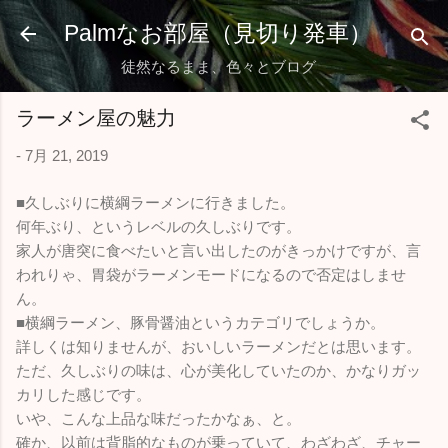
スキップしてメイン コンテンツに移動
Palmなお部屋（見切り発車）
徒然なるまま、色々とブログ
ラーメン屋の魅力
-
7月 21, 2019
■久しぶりに横綱ラーメンに行きました。
何年ぶり、というレベルの久しぶりです。
家人が唐突に食べたいと言い出したのがきっかけですが、言
われりゃ、胃袋がラーメンモードになるので否定はしませ
ん。
■横綱ラーメン、豚骨醤油というカテゴリでしょうか。
詳しくは知りませんが、おいしいラーメンだとは思います。
ただ、久しぶりの味は、心が美化していたのか、かなりガッ
カリした感じです。
いや、こんな上品な味だったかなぁ、と。
確か、以前は背脂的なものが乗っていて、わざわざ、チャー