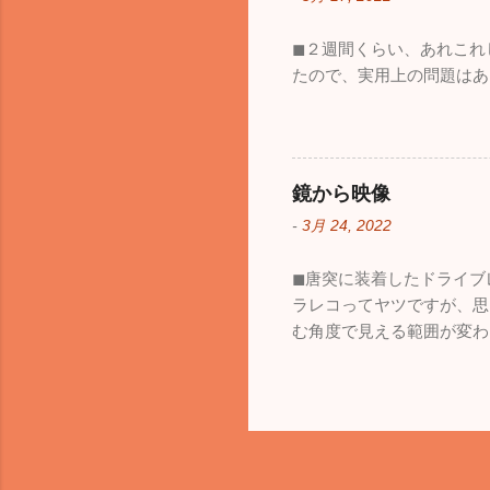
◼︎２週間くらい、あれこ
たので、実用上の問題はあ
鏡から映像
-
3月 24, 2022
◼︎唐突に装着したドライ
ラレコってヤツですが、思
む角度で見える範囲が変わ
も、見える範囲は格段に広