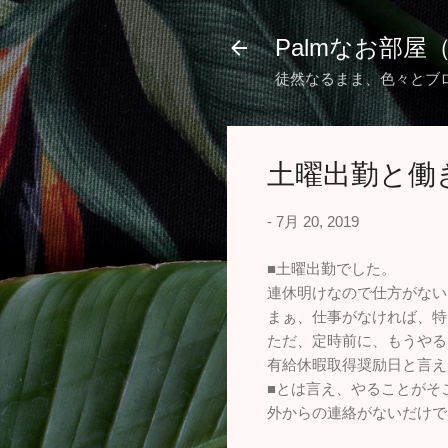
Palmなお部屋
徒然なるまま、色々とブ
土曜出勤と働
-
7月 20, 2019
■土曜出勤でした。
連休明けなので仕方がない
まぁ、仕事がなければ、特
ただ、定時前に、もうやる
有給休暇取得奨励日と言え
■とは言え、やることがそ
外からの連絡がないだけで