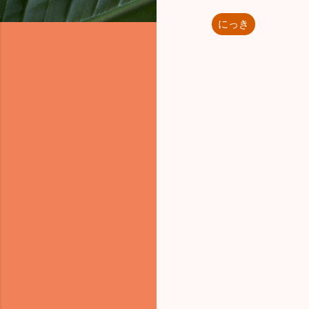
にっき
コ
メ
ン
ト