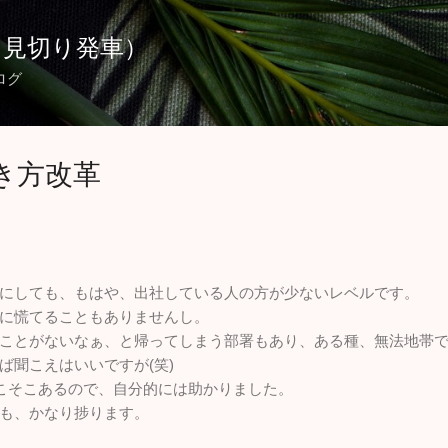
スキップしてメイン コンテンツに移動
（見切り発車）
ログ
き方改革
にしても、もはや、出社している人の方が少ないレベルです。
に慌てることもありませんし。
ことがないなぁ、と帰ってしまう部署もあり、ある種、無法地帯
ば聞こえはいいですが(笑)
こそこあるので、自分的には助かりました。
も、かなり捗ります。