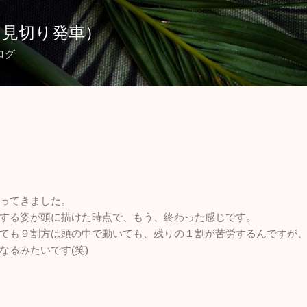
スキップしてメイン コンテンツに移動
（見切り発車）
ログ
ってきました。
する姿が頭に描けた時点で、もう、終わった感じです。
ても９割方は頭の中で動いても、残りの１割が苦労するんですが
なるみたいです(笑)