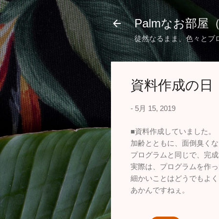
Palmなお部屋
徒然なるまま、色々とブ
資料作成の日
-
5月 15, 2019
■資料作成していました。
加齢とともに、面倒臭くな
プログラムと同じで、完成
実際は、プログラムを作っ
細かいことはどうでもよく
あかんですねぇ。