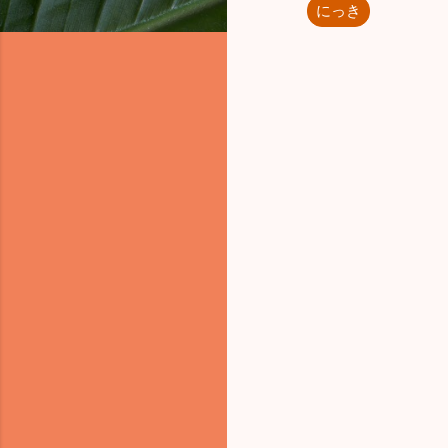
にっき
コ
メ
ン
ト