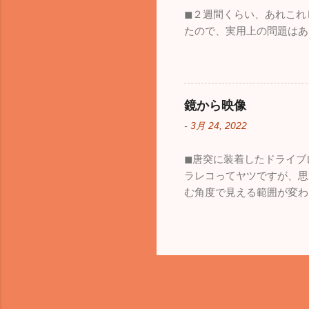
◼︎２週間くらい、あれこ
たので、実用上の問題はあ
鏡から映像
-
3月 24, 2022
◼︎唐突に装着したドライ
ラレコってヤツですが、思
む角度で見える範囲が変わ
も、見える範囲は格段に広