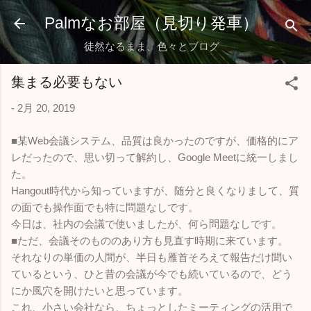
スキップしてメイン コンテンツに移動
Palmなお部屋（見切り発車）
徒然なるまま、色々とブログ
集まる必要もない
-
2月 20, 2019
■某Web会議システム、品質は良かったのですが、価格的にア
レだったので、思い切って解約し、Google Meetに統一しまし
た。
Hangout時代から知っていますが、随分と良くなりまして、質
の面でも操作面でも特に問題なしです。
今日は、社内の会議で使いましたが、何ら問題なしです。
■ただ、会議そのもののあり方も見直す時期に来ています。
それなりの単価の人間が、半日も雁首そろえて報告だけ聞い
ているという、ひと昔の会議が今でも続いているので、どう
にか風穴を開けたいと思っています。
これ、小さい会社なら、ちょっとしたミーティングの活用で