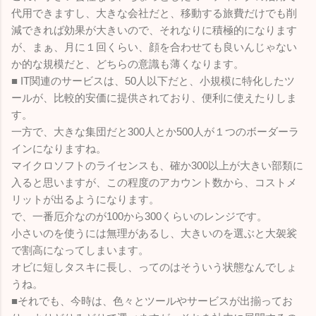
代用できますし、大きな会社だと、移動する旅費だけでも削
減できれば効果が大きいので、それなりに積極的になります
が、まぁ、月に１回くらい、顔を合わせても良いんじゃない
か的な規模だと、どちらの意識も薄くなります。
■ IT関連のサービスは、50人以下だと、小規模に特化したツ
ールが、比較的安価に提供されており、便利に使えたりしま
す。
一方で、大きな集団だと300人とか500人が１つのボーダーラ
インになりますね。
マイクロソフトのライセンスも、確か300以上が大きい部類に
入ると思いますが、この程度のアカウント数から、コストメ
リットが出るようになります。
で、一番厄介なのが100から300くらいのレンジです。
小さいのを使うには無理があるし、大きいのを選ぶと大袈裟
で割高になってしまいます。
オビに短しタスキに長し、ってのはそういう状態なんでしょ
うね。
■それでも、今時は、色々とツールやサービスが出揃ってお