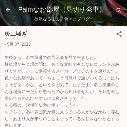
スキップしてメイン コンテンツに移動
Palmなお部屋（見切り発車）
徒然なるまま、色々とブログ
炎上騒ぎ
-
9月 07, 2018
午後から、名古屋港での展示会を見て来ました。
駐車場から会場の間に、色々な意味で有名なレゴランドがあ
りますが、そこに隣接するメイカーズピアの中を通ります。
色々なお店があって、ちょっと日帰りで遊びいくるにいはち
ょうど良いかな、という雰囲気で、たまたま、名古屋港のこ
んな場所に来たから思ったのかも知れませんが、それを差し
引いてものんびりするには良さそうでした。
ある種の、穴場的な遊び場でしょうか。
おそらく、あの雰囲気が気に入っている人が少なからず存在
し、あまり人が来ないことを祈っているんじゃないかとすら
思います。