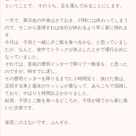
ということで、 そのうち、足を運んでみることにします。
一方で、展示会の中身はさておき、17時には終わってしまう
ので、そこから直帰すれば会社が終わるより早く家に帰れま
す。
今日は、子供と一緒に夕ご飯を食べるかな、と思っていまし
たが、なんと、途中でトラックが炎上したとかで通行止めに
なっていました。
それでは、直前の豊明インターで降りて一般道を、と思った
のですが、時すでに遅し。
その豊明インターを降りるまでに２時間近く、抜けた後は、
迂回する車と週末のラッシュが重なって、あちこちで混雑し
ており、やはり１時間以上かかりました。
結局、子供とご飯を食べるどころか、子供が寝てから家に着
いた次第です。
迷惑この上ないです。ぷんすか。