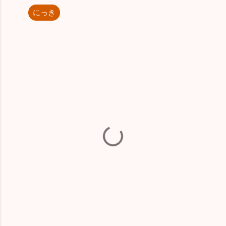
にっき
コ
メ
ン
ト