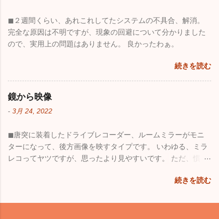
◼︎２週間くらい、あれこれしてたシステムの不具合、解消。
完全な原因は不明ですが、現象の回避について分かりました
ので、実用上の問題はありません。 良かったわぁ。
続きを読む
鏡から映像
-
3月 24, 2022
◼︎唐突に装着したドライブレコーダー、ルームミラーがモニ
ターになって、後方画像を映すタイプです。 いわゆる、ミラ
レコってヤツですが、思ったより見やすいです。 ただ、慣れ
るまでは、むしろ、違和感が強くて微妙な感じ。 覗き込む角
続きを読む
度で見える範囲が変わるわけでもないとか、鏡との違いを感
じます。 距離感もずいぶん違いますが、とは言っても、見え
る範囲は格段に広いので、悪くはないです。 面白いものを付
けた感。