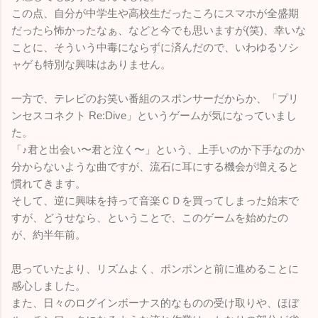
この点、自分が中学生や高校生だったころにスマホが全盛期
だったら怖かったなぁ、などと今でも思いますが(笑)、幸いな
ことに、そういう中毒にならずに済んだので、いわゆるソシ
ャゲも特別な興味はありません。
一方で、テレビのお笑い番組のスポンサーだからか、「プリ
ンセスコネクト Re:Dive」というゲームが気になっていまし
た。
「♪君と出会い〜君と泣く〜」という、上手いのか下手なのか
分からないような曲ですが、流石に耳にする機会が増えると
慣れてきます。
そして、逆に興味を持って音楽ＣＤを買ってしまった始末で
すが、どうせなら、ということで、このゲームを始めたの
が、約半年前。
思っていたより、リズムよく、ポンポンと前に進めることに
感心しました。
また、日々のログインボーナス的なものの受け取りや、ほぼ