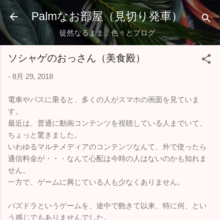
スキップしてメイン コンテンツに移動
Palmなお部屋（見切り発車）
徒然なるまま、色々とブログ
ソシャゲのおっさん（美食殿）
-
8月 29, 2018
電車やバスに乗ると、多くの人がスマホの画面を見ていま
す。
最近は、普通に動画コンテンツを視聴している人までいて、
ちょっと驚きました。
いわゆるマルチメディアのコンテンツなんて、外で使ったら
通信料金が・・・なんて心配は今時の人はないのかも知れま
せん。
一方で、ゲームに興じている人も少なくありません。
パズドラというゲームを、途中で飽きて以来、特に何、とい
う感じでもありませんでした。