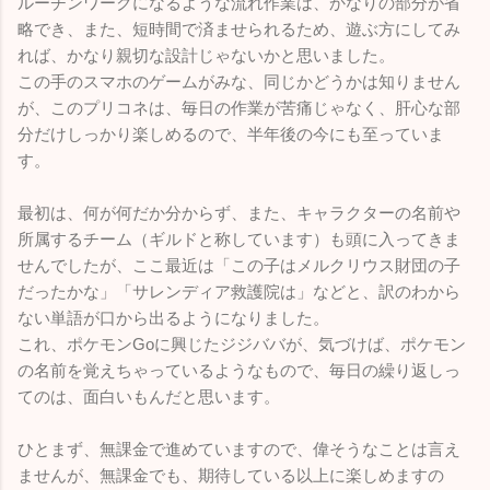
ルーチンワークになるような流れ作業は、かなりの部分が省
略でき、また、短時間で済ませられるため、遊ぶ方にしてみ
れば、かなり親切な設計じゃないかと思いました。
この手のスマホのゲームがみな、同じかどうかは知りません
が、このプリコネは、毎日の作業が苦痛じゃなく、肝心な部
分だけしっかり楽しめるので、半年後の今にも至っていま
す。
最初は、何が何だか分からず、また、キャラクターの名前や
所属するチーム（ギルドと称しています）も頭に入ってきま
せんでしたが、ここ最近は「この子はメルクリウス財団の子
だったかな」「サレンディア救護院は」などと、訳のわから
ない単語が口から出るようになりました。
これ、ポケモンGoに興じたジジババが、気づけば、ポケモン
の名前を覚えちゃっているようなもので、毎日の繰り返しっ
てのは、面白いもんだと思います。
ひとまず、無課金で進めていますので、偉そうなことは言え
ませんが、無課金でも、期待している以上に楽しめますの