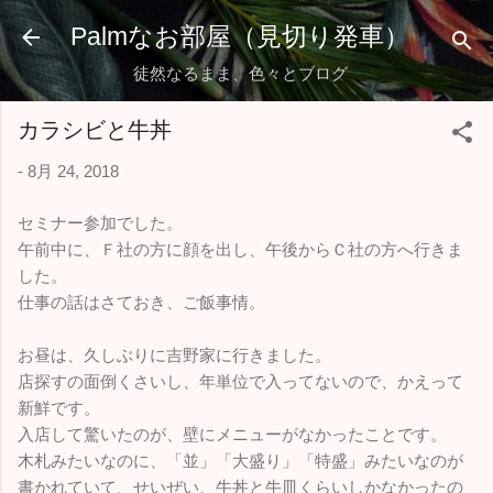
スキップしてメイン コンテンツに移動
Palmなお部屋（見切り発車）
徒然なるまま、色々とブログ
カラシビと牛丼
-
8月 24, 2018
セミナー参加でした。
午前中に、Ｆ社の方に顔を出し、午後からＣ社の方へ行きま
した。
仕事の話はさておき、ご飯事情。
お昼は、久しぶりに吉野家に行きました。
店探すの面倒くさいし、年単位で入ってないので、かえって
新鮮です。
入店して驚いたのが、壁にメニューがなかったことです。
木札みたいなのに、「並」「大盛り」「特盛」みたいなのが
書かれていて、せいぜい、牛丼と牛皿くらいしかなかったの