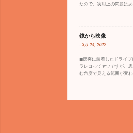
たので、実用上の問題はあ
鏡から映像
-
3月 24, 2022
◼︎唐突に装着したドライ
ラレコってヤツですが、思
む角度で見える範囲が変わ
も、見える範囲は格段に広