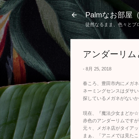
Palmなお部屋
徒然なるまま、色々とブ
アンダーリム
-
8月 25, 2018
春ころ、豊田市内にメガネ
ネーミングセンスはダサい
探しているメガネがないか
現在、『魔法少女まどか☆
赤色のアンダーリムですが
元々、メガネ店がタイアッ
まぁ、「アニメでは見たこ