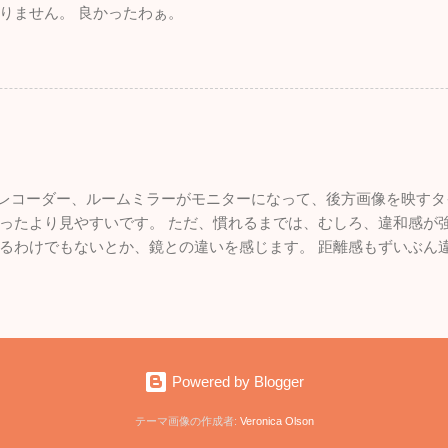
りません。 良かったわぁ。
ブレコーダー、ルームミラーがモニターになって、後方画像を映すタ
ったより見やすいです。 ただ、慣れるまでは、むしろ、違和感が強
るわけでもないとか、鏡との違いを感じます。 距離感もずいぶん
いので、悪くはないです。 面白いものを付けた感。
Powered by Blogger
テーマ画像の作成者:
Veronica Olson