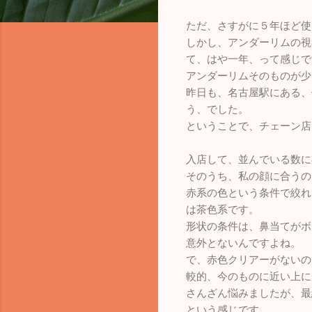
ただ、さすがに５年ほど使
しかし、アンダーリムの視
て、はや一年、って感じで
アンダーリムそのものが少
昨日も、名古屋駅にある、
う、でした。
ということで、チェーン店
入店して、並んでいる数に
そのうち、私の顔に合うの
赤系の色という条件で絞れ
は茶色系です。
形状の条件は、鼻当てがボ
意外とないんですよね。
で、赤色クリアーがないの
較的、今のものに近い上に
さんざん悩みましたが、最
という感じです。