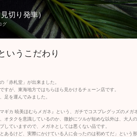
スキップしてメイン コンテンツに移動
（見切り発車）
ログ
というこだわり
の「赤札堂」が出来ました。
ですが、東海地方ではちらほら見かけるチェーン店です。
、足を運んでみました。
マギカ 暁美ほむらメガネ』という、ガチでコスプレグッズのメガ
、オタクを意識しているのか、微妙にツルが短めな以外は、大人
プしていますので、メガネとしては悪くない品です。
とあるけど、実際にかけている人に会ったのは初めてだ」という形状