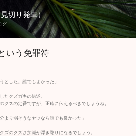
スキップしてメイン コンテンツに移動
（見切り発車）
ログ
という免罪符
うとした。誰でもよかった」
したクズガキの供述。
のクズの定番ですが、正確に伝えるべきでしょうね。
分より弱そうなヤツなら誰でも良かった」
クズのクズさ加減が浮き彫りになるでしょう。