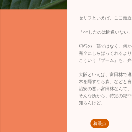
セリフといえば、ここ最近
「○○したのは間違いない
犯行の一部ではなく、何か
完全にしらばっくれるより
こういう『ブーム』も、弁
大阪といえば、富田林で逃
木を隠すなら森、などと言
治安の悪い富田林なんて、
そんな所から、特定の犯罪
知らんけど。
着眼点