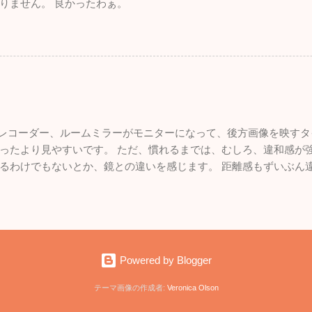
りません。 良かったわぁ。
ブレコーダー、ルームミラーがモニターになって、後方画像を映すタ
ったより見やすいです。 ただ、慣れるまでは、むしろ、違和感が強
るわけでもないとか、鏡との違いを感じます。 距離感もずいぶん
いので、悪くはないです。 面白いものを付けた感。
Powered by Blogger
テーマ画像の作成者:
Veronica Olson