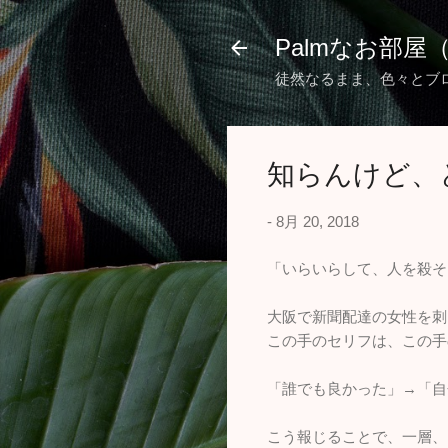
Palmなお部屋
徒然なるまま、色々とブ
知らんけど、
-
8月 20, 2018
「いらいらして、人を殺そ
大阪で新聞配達の女性を刺
この手のセリフは、この手
「誰でも良かった」→「自
こう報じることで、一層、