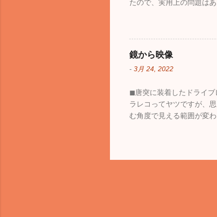
たので、実用上の問題はあ
鏡から映像
-
3月 24, 2022
◼︎唐突に装着したドライ
ラレコってヤツですが、思
む角度で見える範囲が変わ
も、見える範囲は格段に広